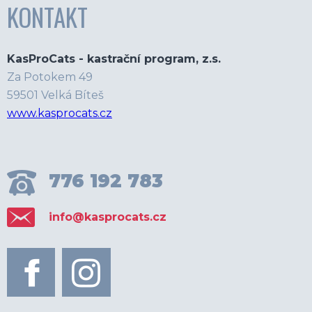
KONTAKT
KasProCats - kastrační program, z.s.
Za Potokem 49
59501 Velká Bíteš
www.kasprocats.cz
776 192 783
info@kasprocats.cz