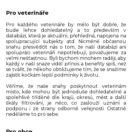
Pro veterináře
Pro každého veterináře by mělo být dobře, že
bude lehce dohledatelný a to především v
databázi, která je aktuální, přehledná, napojena na
spolupracující subjekty atd. Nicméně občasnou
snahu přesvědčit nás o tom, že naší databázi ani
spolupráci veterináři nepotřebují, považujeme za
velmi nešťastnou. Byli bychom mnohem raději, aby
každý v naší snaze viděl přínos a benefity spíš, než
se tvářit, že někoho obtěžujeme tím, že se snažíme
zajistit kočkám lepší podmínky k životu.
Věříme, že naše snahy poskytnout veterinám
místo, kde mohou být jednoduše dohledatelné a
spolehlivě tříděné dle krajů, okresů, měst a další
škály filtrování, je něco, co zaslouží uznání a
podporu i ze strany odborné veřejnosti. Ostatně
neděláme to pro sebe.
Pro obce