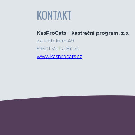
KONTAKT
KasProCats - kastrační program, z.s.
Za Potokem 49
59501 Velká Bíteš
www.kasprocats.cz