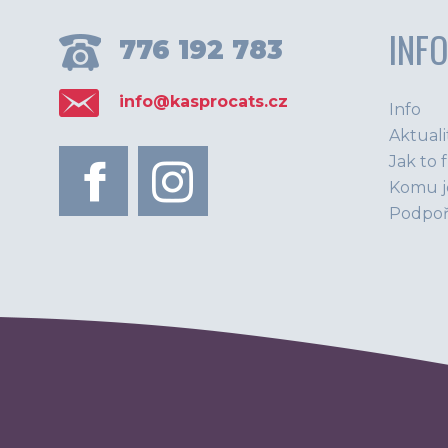
INF
776 192 783
info@kasprocats.cz
Info
Aktuali
Jak to 
Komu j
Podpoř