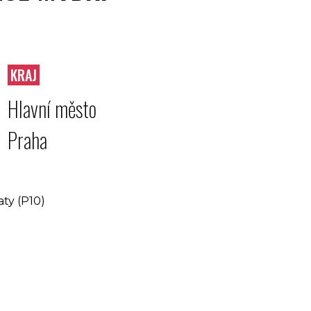
KRAJ
Hlavní město
Praha
aty (P10)