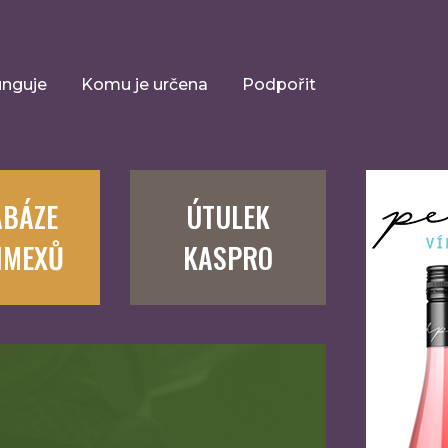
unguje
Komu je určena
Podpořit
ABÁZE
ÚTULEK
IMEXŮ
KASPRO