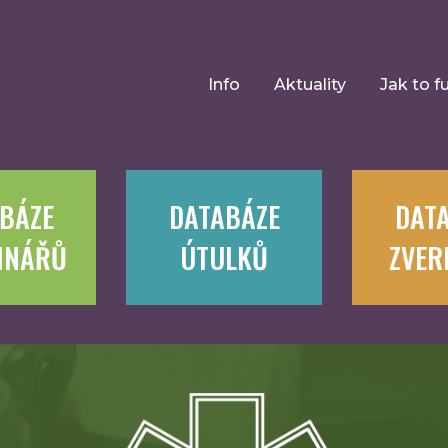
Info
Aktuality
Jak to f
BÁZE
DATABÁZE
DAT
INÁŘŮ
ÚTULKŮ
ZVER