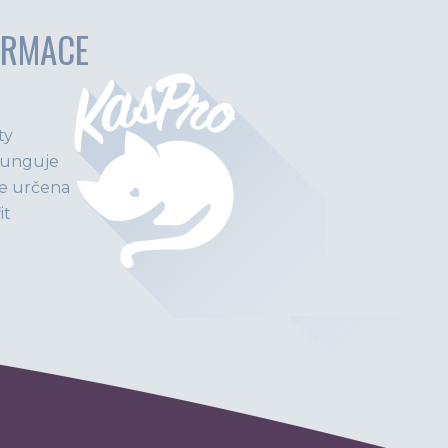
ORMACE
ty
funguje
e určena
it