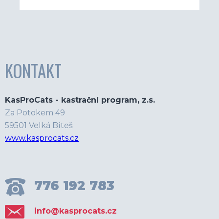
KONTAKT
KasProCats - kastrační program, z.s.
Za Potokem 49
59501 Velká Bíteš
www.kasprocats.cz
776 192 783
info@kasprocats.cz