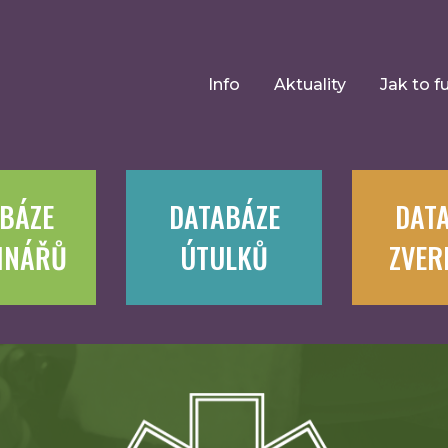
Info
Aktuality
Jak to f
BÁZE
DATABÁZE
DAT
INÁŘŮ
ÚTULKŮ
ZVER