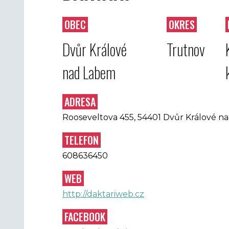
OBEC
OKRES
Dvůr Králové
Trutnov
nad Labem
ADRESA
Rooseveltova 455, 54401 Dvůr Králové 
TELEFON
608636450
WEB
http://daktariweb.cz
FACEBOOK