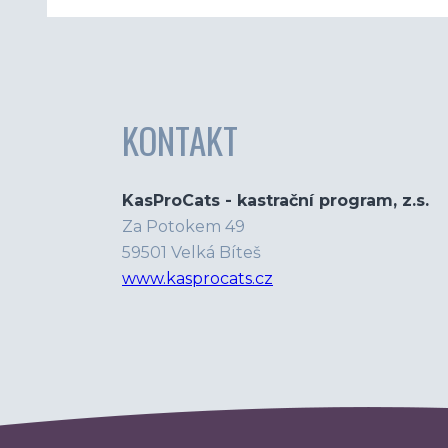
KONTAKT
KasProCats - kastrační program, z.s.
Za Potokem 49
59501 Velká Bíteš
www.kasprocats.cz