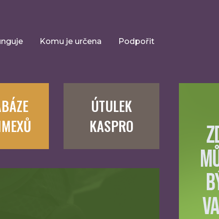
unguje
Komu je určena
Podpořit
ABÁZE
ÚTULEK
IMEXŮ
KASPRO