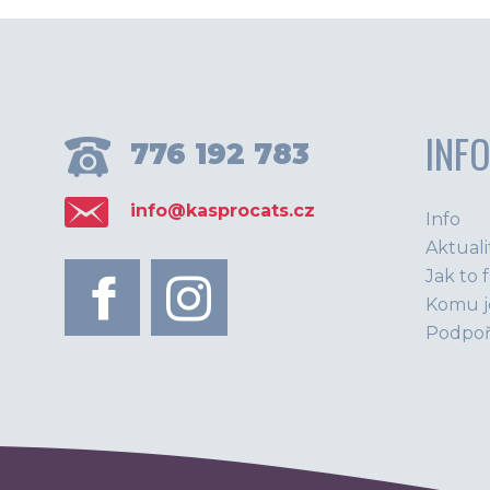
INF
776 192 783
info@kasprocats.cz
Info
Aktuali
Jak to 
Komu j
Podpoř