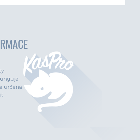
ORMACE
ty
funguje
e určena
it