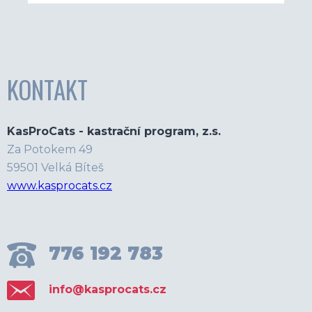
KONTAKT
KasProCats - kastrační program, z.s.
Za Potokem 49
59501 Velká Bíteš
www.kasprocats.cz
776 192 783
info@kasprocats.cz