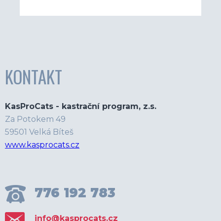
KONTAKT
KasProCats - kastrační program, z.s.
Za Potokem 49
59501 Velká Bíteš
www.kasprocats.cz
776 192 783
info@kasprocats.cz