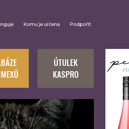
unguje
Komu je určena
Podpořit
ABÁZE
ÚTULEK
IMEXŮ
KASPRO