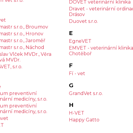
 Vet s.r.o.
DOVET veterinární klinika
Dravet - veterinární ordina
Drásov
vet
Duovet s.r.o.
astr s.r.o., Broumov
E
astr s.r.o., Hronov
astr s.r.o., Jaroměř
EgneVET
astr s.r.o., Náchod
EMVET - veterinární klinik
Chotěboř
lav Vlček MVDr., Věra
vá MVDr.
F
ET, s.r.o.
Fí - vet
G
e
GrandVet s.r.o.
um preventivní
nární medicíny, s.r.o.
H
um preventivní
nární medicíny, s.r.o.
H-VET
vet
Happy Gatto
ET