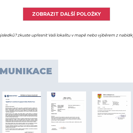
ZOBRAZIT DALŠÍ POLOŽKY
výsledků? zkuste upřesnit Vaši lokalitu v mapě nebo výběrem z nabídk
OMUNIKACE