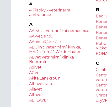
Aurum
4
B
4 Tlapky - veterinární
ambulance
Bedli
Benem
A
Benem
AA-Vet - Veterinární nemocnice
Benem
AA-Vet, s.r.o.
Benem
AAnimalCare Zlín
Bohus
ABClinic veterinární klinika,
Vlčko
MVDr. Tomáš Weidenhöfer
BONAV
ABvet vetrinární klinika
Bohumín
C
AgiVet
Canif
AGvet
Centr
Akita Lanškroun
veteri
Albavet s.r.o.
Centr
Aliavet
veteri
Altavet
Chrpa
ALTEAVET
cityV