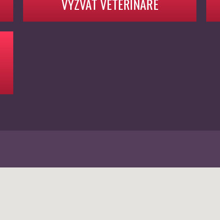
VYZVAT VETERINÁŘE