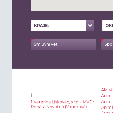
KRAJE:
OK
Smluvní vet
Spol
AM V
1
Anima 
Animal
1. veterina Lískovec, s.r.o. - MVDr.
Renáta Novotná (Vondrová)
Animal