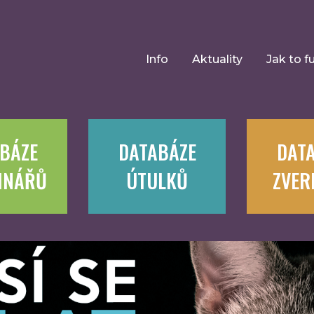
Info
Aktuality
Jak to f
BÁZE
DATABÁZE
DAT
INÁŘŮ
ÚTULKŮ
ZVER