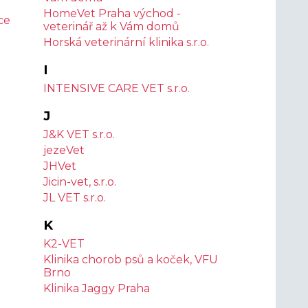
HomeVet Praha východ -
ce
veterinář až k Vám domů
Horská veterinární klinika s.r.o.
I
INTENSIVE CARE VET s.r.o.
a
J
J&K VET s.r.o.
jezeVet
JHVet
Jicin-vet, s.r.o.
JL VET s.r.o.
K
K2-VET
Klinika chorob psů a koček, VFU
Brno
Klinika Jaggy Praha