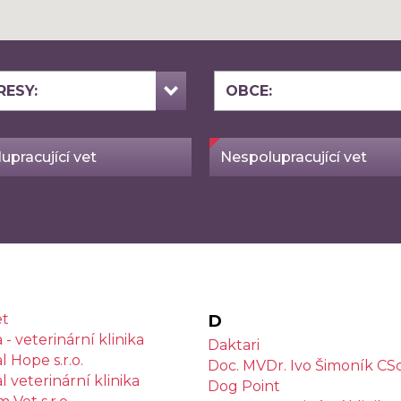
RESY:
OBCE:
upracující vet
Nespolupracující vet
et
D
- veterinární klinika
Daktari
 Hope s.r.o.
Doc. MVDr. Ivo Šimoník CSc
 veterinární klinika
Dog Point