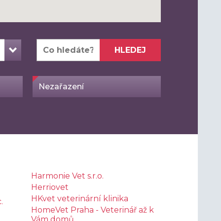
HLEDEJ
Nezařazení
Harmonie Vet s.r.o.
Herriovet
HKvet veterinární klinika
.
HomeVet Praha - Veterinář až k
Vám domů